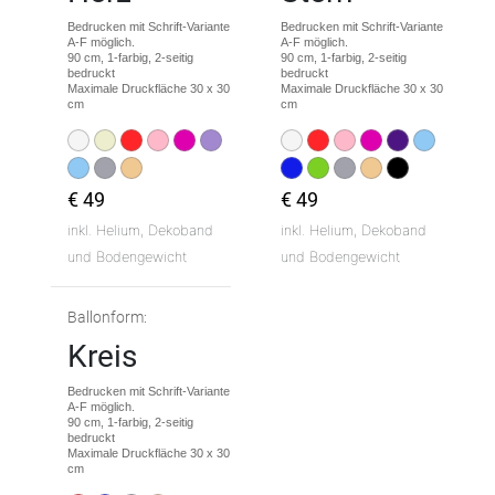
Bedrucken mit Schrift-Variante
Bedrucken mit Schrift-Variante
A-F möglich.
A-F möglich.
90 cm, 1-farbig, 2-seitig
90 cm, 1-farbig, 2-seitig
bedruckt
bedruckt
Maximale Druckfläche 30 x 30
Maximale Druckfläche 30 x 30
cm
cm
€ 49
€ 49
inkl. Helium, Dekoband
inkl. Helium, Dekoband
und Bodengewicht
und Bodengewicht
Ballonform:
Kreis
Bedrucken mit Schrift-Variante
A-F möglich.
90 cm, 1-farbig, 2-seitig
bedruckt
Maximale Druckfläche 30 x 30
cm