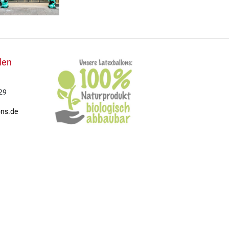
len
29
ons.de