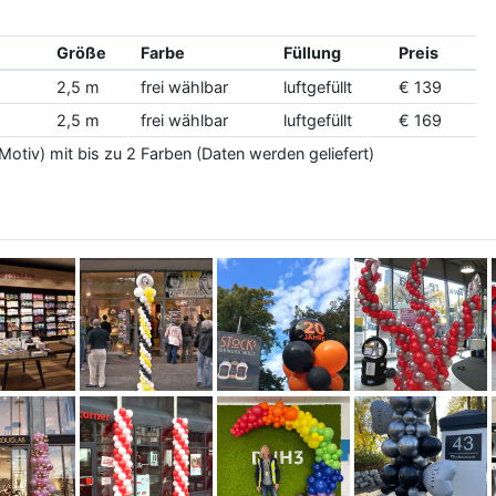
Größe
Farbe
Füllung
Preis
2,5 m
frei wählbar
luftgefüllt
€ 139
2,5 m
frei wählbar
luftgefüllt
€ 169
otiv) mit bis zu 2 Farben (Daten werden geliefert)