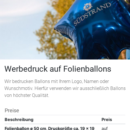
Werbedruck auf Folienballons
Wir bedrucken Ballons mit Ihrem Logo, Namen oder
Wunschmotiv. Hierfür verwenden wir ausschließlich Ballons
von höchster Qualität.
Preise
Beschreibung
Preis
Folienballon ø 50 cm, Druckgröße ca. 19 x 19
auf